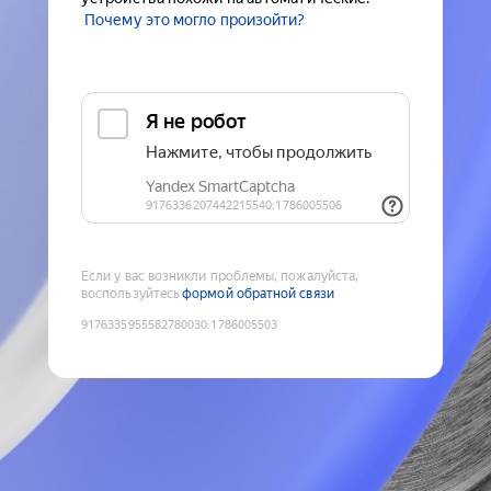
Почему это могло произойти?
Если у вас возникли проблемы, пожалуйста,
воспользуйтесь
формой обратной связи
9176335955582780030
:
1786005503