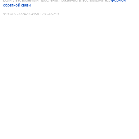
Если у вас возникли проблемы, пожалуйста, воспользуйтесь
формой
обратной связи
9193765232242594158
:
1786265219